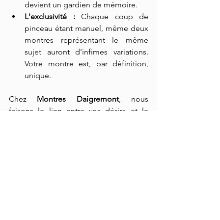
devient un gardien de mémoire.
L'exclusivité :
 Chaque coup de 
pinceau étant manuel, même deux 
montres représentant le même 
sujet auront d'infimes variations. 
Votre montre est, par définition, 
unique.
Chez 
Montres Daigremont
, nous 
faisons le lien entre vos désirs et le 
talent de peintres miniaturistes 
d'exception. Nous transformons le 
temps qui passe en art qui reste.
Vous avez un projet en tête ? Une 
œuvre que vous rêvez de porter ? 
Contactez-nous pour discuter de la 
création de votre pièce unique.