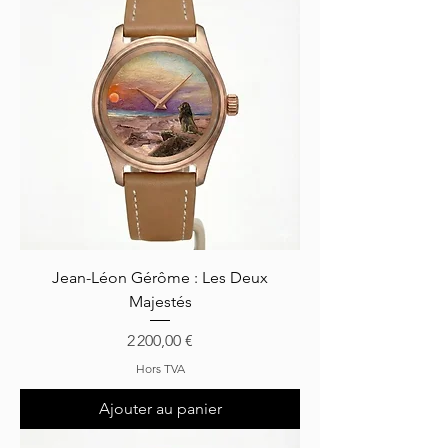
Jean-Léon Gérôme : Les Deux
Majestés
Prix
2 200,00 €
Hors TVA
Ajouter au panier