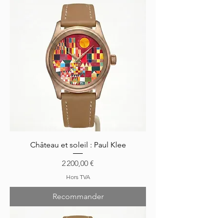
Château et soleil : Paul Klee
Prix
2 200,00 €
Hors TVA
Recommander