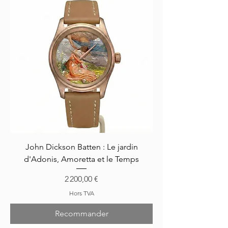
John Dickson Batten : Le jardin
d'Adonis, Amoretta et le Temps
Prix
2 200,00 €
Hors TVA
Recommander