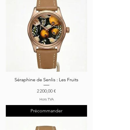
Séraphine de Senlis : Les Fruits
Prix
2 200,00 €
Hors TVA
Précommander