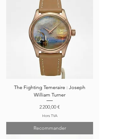
The Fighting Temeraire : Joseph
William Turner
Prix
2 200,00 €
Hors TVA
Recommander