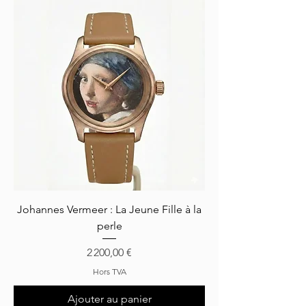
Johannes Vermeer : La Jeune Fille à la
perle
Prix
2 200,00 €
Hors TVA
Ajouter au panier