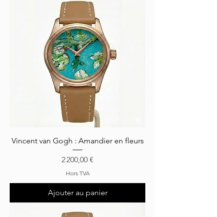
Vincent van Gogh : Amandier en fleurs
Prix
2 200,00 €
Hors TVA
Ajouter au panier