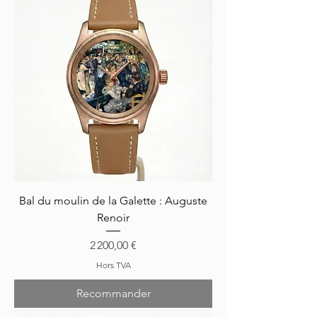
Bal du moulin de la Galette : Auguste
Renoir
Prix
2 200,00 €
Hors TVA
Recommander