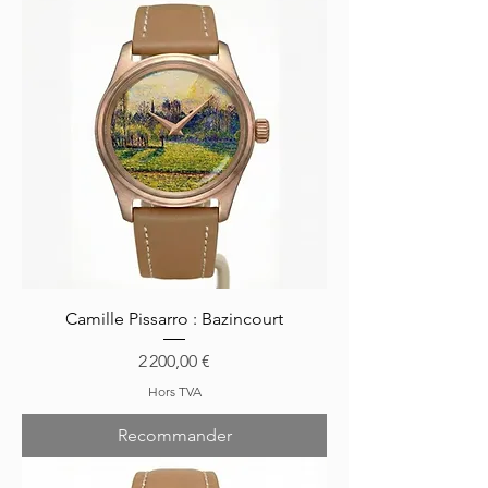
Camille Pissarro : Bazincourt
Prix
2 200,00 €
Hors TVA
Recommander