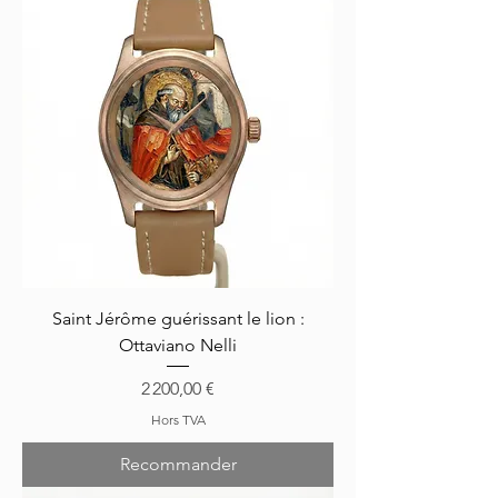
Saint Jérôme guérissant le lion :
Ottaviano Nelli
Prix
2 200,00 €
Hors TVA
Recommander