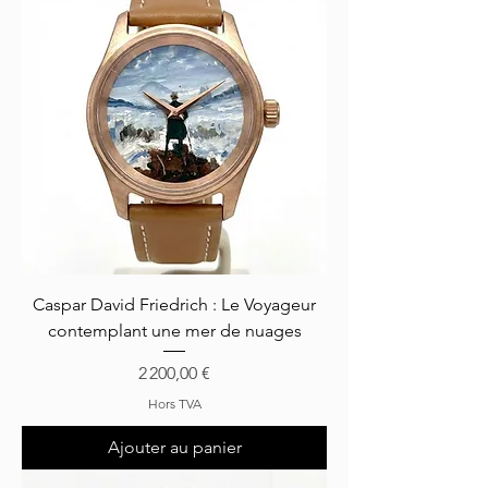
Caspar David Friedrich : Le Voyageur
contemplant une mer de nuages
Prix
2 200,00 €
Hors TVA
Ajouter au panier