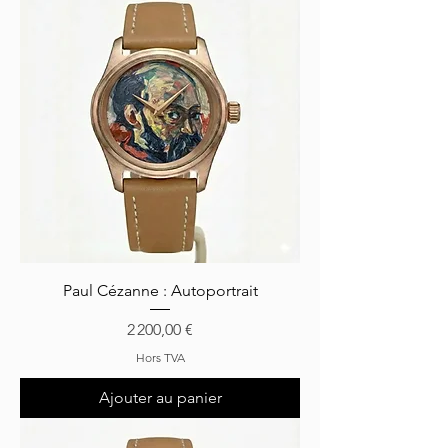
Paul Cézanne : Autoportrait
Prix
2 200,00 €
Hors TVA
Ajouter au panier