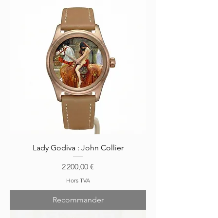
Lady Godiva : John Collier
Prix
2 200,00 €
Hors TVA
Recommander