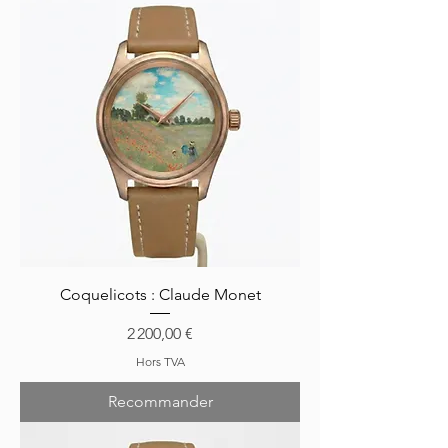
Coquelicots : Claude Monet
Prix
2 200,00 €
Hors TVA
Recommander