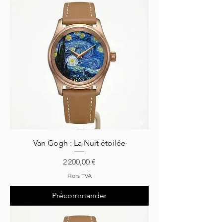
Van Gogh : La Nuit étoilée
Prix
2 200,00 €
Hors TVA
Précommander