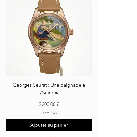
Georges Seurat : Une baignade à
Asnières
Prix
2 200,00 €
Hors TVA
Ajouter au panier