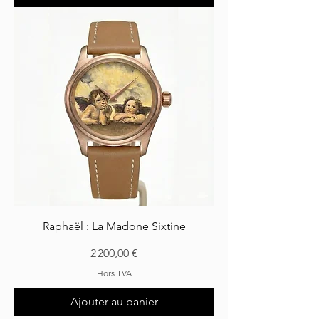
Raphaël : La Madone Sixtine
Prix
2 200,00 €
Hors TVA
Ajouter au panier