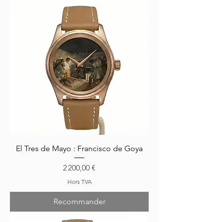
El Tres de Mayo : Francisco de Goya
Prix
2 200,00 €
Hors TVA
Recommander