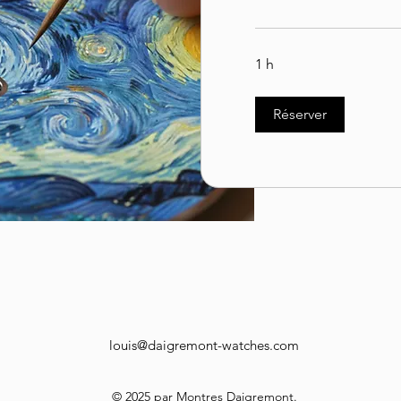
1 h
Réserver
louis@daigremont-watches.com
© 2025 par Montres Daigremont.